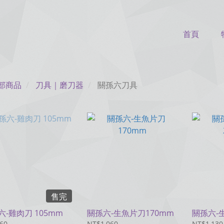
首頁
部商品
刀具｜磨刀器
關孫六刀具
售完
六-雞肉刀 105mm
關孫六-生魚片刀170mm
關孫六-
60
NT$1,060
NT$1,130