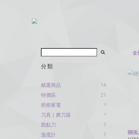
全
分類
精選商品
14
特價區
21
烘焙家電
刀具｜磨刀器
西點刀
7
關孫
溫度計
1
NT$8