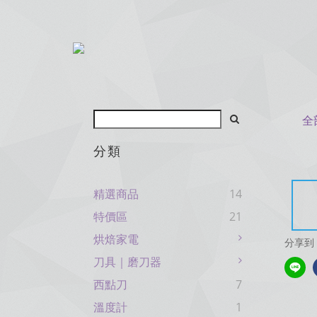
全
分類
精選商品
14
特價區
21
烘焙家電
分享到
刀具｜磨刀器
西點刀
7
溫度計
1