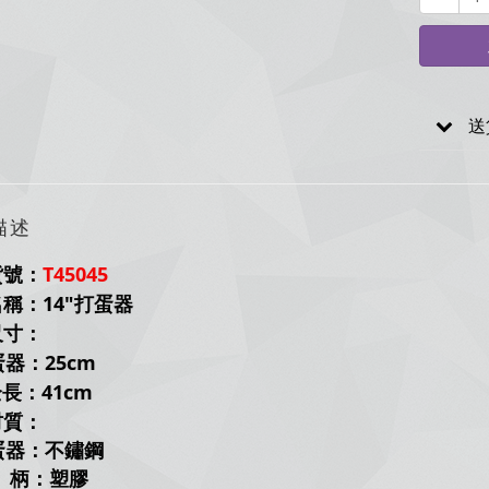
送
描述
貨號：
T45045
稱：14"打蛋器
尺寸：
器：25cm
：41cm
材質：
器：不鏽鋼
：塑膠