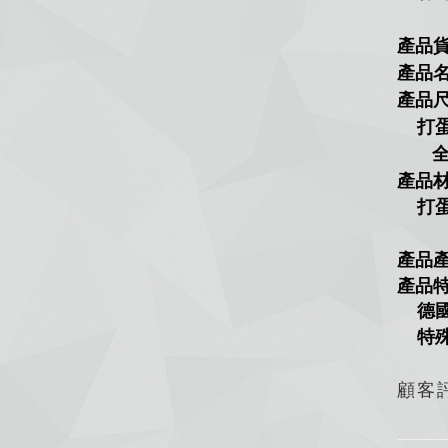
產品
產品名
產品
打蛋
全長
產品
打蛋
柄
產品
產品
德國
特殊
顧客