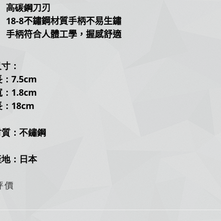
高碳鋼刀刃
18-8
不鏽鋼材質手柄不易生鏽
手柄符合人體工學，握感舒適
尺寸：
7.5cm
1.8cm
：18cm
材質：不鏽鋼
產地：日本
評價