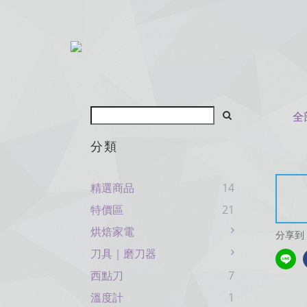
全
分類
精選商品
14
特價區
21
烘焙家電
分享到
刀具｜磨刀器
西點刀
7
溫度計
1