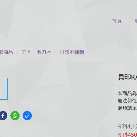
首頁
部商品
刀具｜磨刀器
貝印不鏽鋼
貝印KA
本商品為
無法與任
麻煩請單
NT$1,1
NT$450