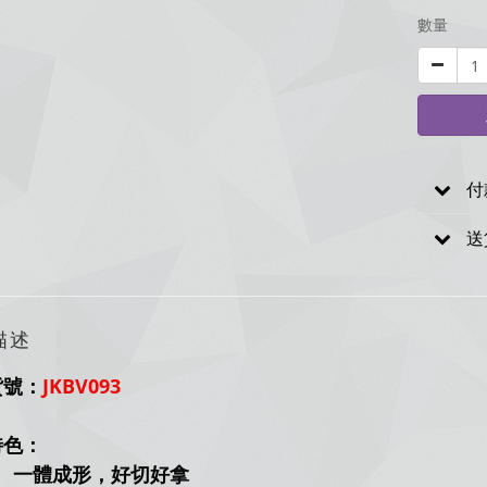
數量
付
送
描述
貨號：
JKBV093
特色：
一體成形，好切好拿