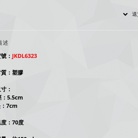
送
描述
貨號：
JKDL6323
材質：塑膠
尺寸：
：
5.5
cm
：
7cm
度：70度