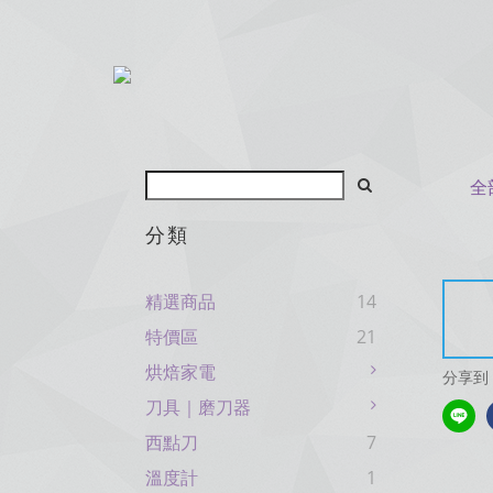
全
分類
精選商品
14
特價區
21
烘焙家電
分享到
刀具｜磨刀器
西點刀
7
溫度計
1