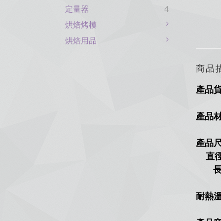
定量器
4
烘焙烤模
烘焙用品
商品
產品
產品
產品
直徑
長
耐熱溫