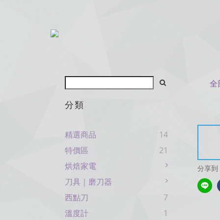
全
分類
精選商品
14
特價區
21
烘焙家電
分享到
刀具｜磨刀器
西點刀
7
溫度計
1