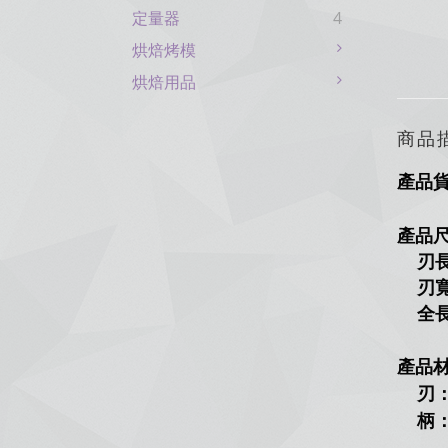
定量器
4
烘焙烤模
烘焙用品
商品
產品
產品
刃長：
刃寬
全長
產品
刃：
柄