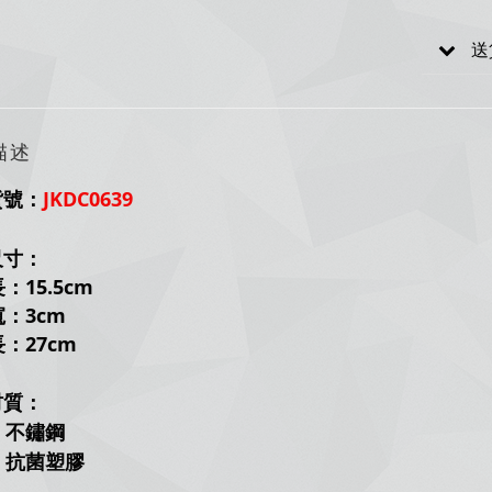
送
描述
貨號
：
JKDC0639
尺寸：
15.5cm
：3
cm
：27cm
材質：
不鏽鋼
：
抗菌
塑膠