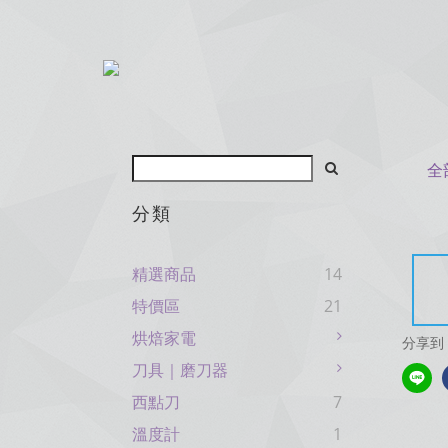
全
分類
精選商品
14
特價區
21
烘焙家電
分享到
刀具｜磨刀器
西點刀
7
溫度計
1