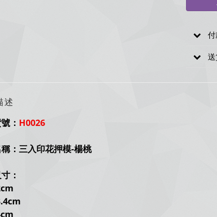
付
送
描述
貨號：
H0026
名稱：三入印花押模-楊桃
尺寸：
2
cm
.4
cm
4cm