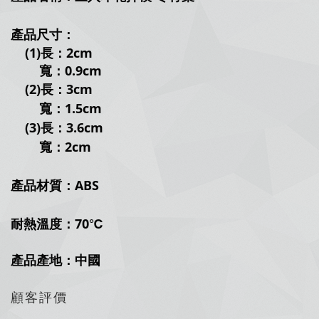
產品尺寸：
(1)長：2cm
寬：0.9cm
(2)長：3cm
寬：1.5cm
(3)長：3.6cm
寬：2cm
產品材質：ABS
耐熱溫度：70
℃
產品產地：中國
顧客評價