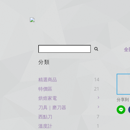
全
分類
精選商品
14
特價區
21
烘焙家電
分享到
刀具｜磨刀器
西點刀
7
溫度計
1