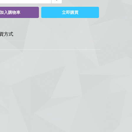
加入購物車
立即購買
貨方式