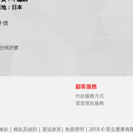
產地：日本
評價
任何評價
顧客服務
付款服務方式
退貨退款服務
條款
|
條款及細則
|
運送政策
|
免責聲明
| 2018 © 奕立實業