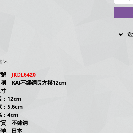
送
描述
貨號：
JKDL6420
稱：KAI不鏽鋼長方模12cm
尺寸：
12cm
5.6cm
4cm
材質：不鏽鋼
產地：日本