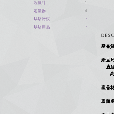
溫度計
1
定量器
4
烘焙烤模
烘焙用品
DESC
產品
產品
直徑：
高
產品
表面處