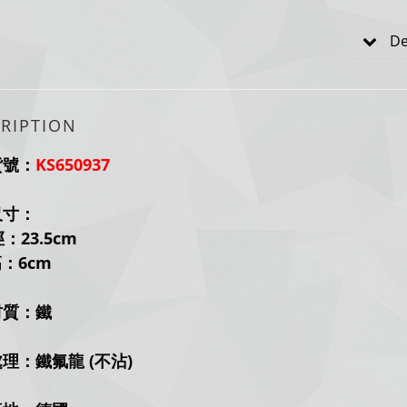
De
RIPTION
貨號：
KS650937
尺寸：
23.5
c
m
：6
c
m
材質：鐵
理：鐵氟龍 (不沾)