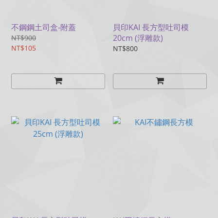
不鋼鋼土司盒-附蓋
貝印KAI 長方型吐司模
20cm (浮雕款)
NT$900
NT$105
NT$800