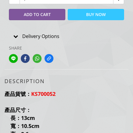
ADD TO CART
BUY NOW
Delivery Options
SHARE
DESCRIPTION
產品貨號：
KS700052
產品尺寸：
長：13
cm
寬：10.5
cm