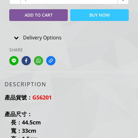
ADD TO CART
BUY NOW
Delivery Options
SHARE
DESCRIPTION
產品貨號：
GS6201
產品尺寸
：
長：44.5
cm
寬：33
cm