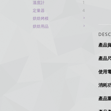
溫度計
1
定量器
4
烘焙烤模
烘焙用品
DESC
產品
產品尺寸
使用電
消耗功
產品重