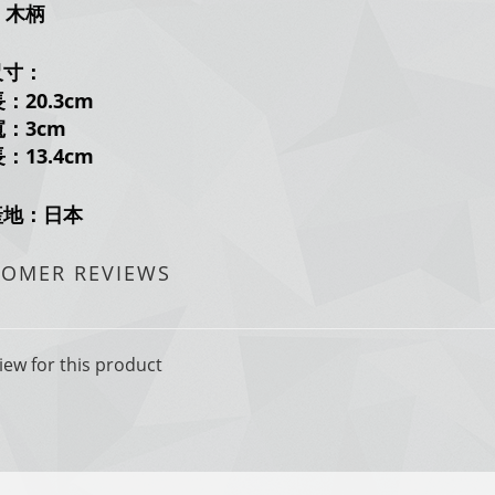
木柄
尺寸：
20.3cm
：3cm
13.4cm
產地：日本
TOMER REVIEWS
iew for this product