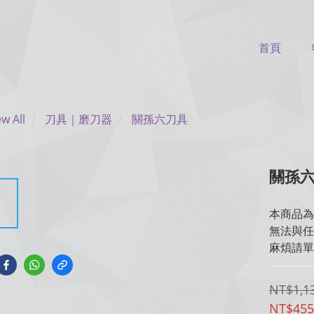
首頁
ew All
刀具｜磨刀器
關孫六刀具
關孫六
本商品為
無法與任
麻煩請單
NT$1,1
NT$455