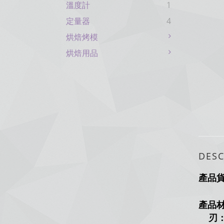
溫度計
1
定量器
4
烘焙烤模
烘焙用品
DESC
產品
產品
刃：