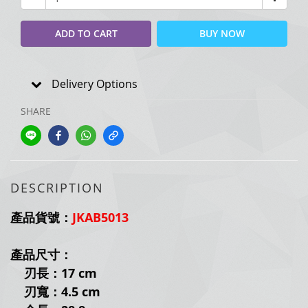
ADD TO CART
BUY NOW
Delivery Options
SHARE
DESCRIPTION
產品貨號：
JKAB5013
產品尺寸：
刃長：17 cm
刃寬：4.5 cm