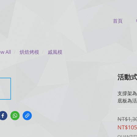
首頁
ew All
烘焙烤模
戚風模
活動式
支撐架為
底板為活
NT$1,3
NT$105
QUANTIT