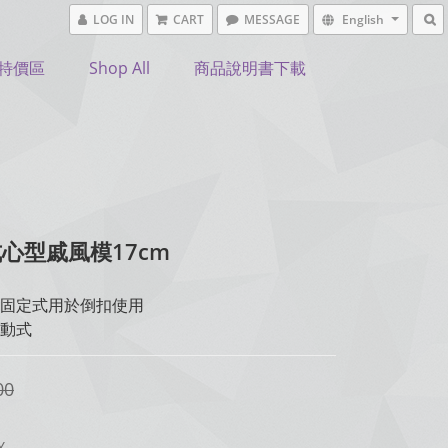
LOG IN
CART
MESSAGE
English
特價區
Shop All
商品說明書下載
心型戚風模17cm
固定式用於倒扣使用
動式
00
Y