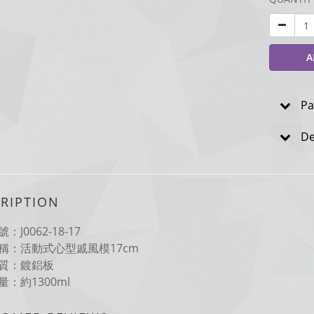
A
Pa
De
RIPTION
：J0062-18-17
稱：活動式心型戚風模17cm
質：鍍鋁板
：約1300ml