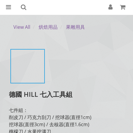
View All
烘焙用品
果雕用具
德國 HILL 七入工具組
七件組：
削皮刀 / 巧克力刮刀 / 挖球器(直徑1cm)
挖球器(直徑3cm) / 去核器(直徑1.6cm)
檸檬刀 / 水果挖溝刀