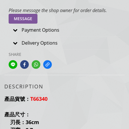
Please message the shop owner for order details.
MESSAGE
Payment Options
Delivery Options
SHARE
DESCRIPTION
產品貨號：
T66340
產品尺寸：
刃長：36cm