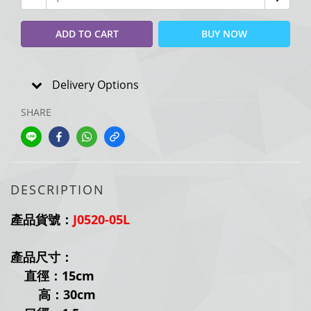
ADD TO CART
BUY NOW
Delivery Options
SHARE
DESCRIPTION
產品貨號：
J0520-05L
產品尺寸：
直徑：15cm
高：30cm