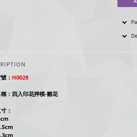
A
Pa
De
RIPTION
貨號：
H0028
名稱：四入印花押模-雛花
尺寸：
3
cm
.5
cm
.3
cm