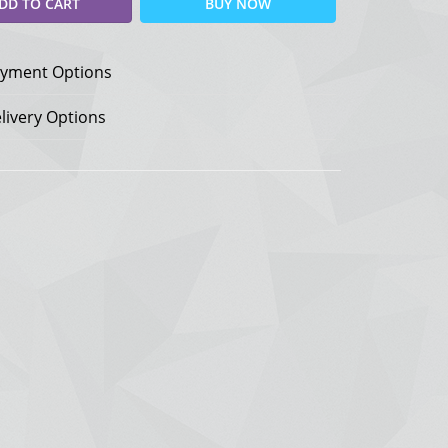
DD TO CART
BUY NOW
yment Options
livery Options