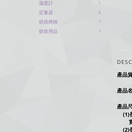
溫度計
1
定量器
4
烘焙烤模
烘焙用品
DESC
產品
產品
產品
(1)
寬：
(2)