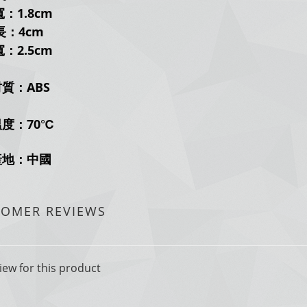
1.8cm
長：4
cm
2.5cm
質：ABS
度：70
℃
產地：中國
TOMER REVIEWS
iew for this product