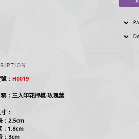
A
Pa
De
RIPTION
貨號：
H0019
名稱：三入印花押模-玫瑰葉
尺寸：
長
：2.5
cm
1.8cm
長
：3
cm