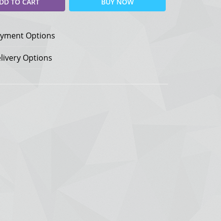
DD TO CART
BUY NOW
yment Options
livery Options