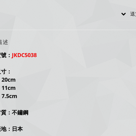
送
描述
貨號：
JKDC5038
尺寸：
20cm
11cm
.5cm
材質：不鏽鋼
產地：日本