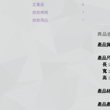
定量器
4
烘焙烤模
烘焙用品
商品
產品
產品
長：
寬：
高：7
產品
產品