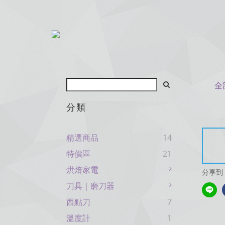
全
分類
精選商品
14
特價區
21
烘焙家電
分享到
刀具｜磨刀器
西點刀
7
溫度計
1