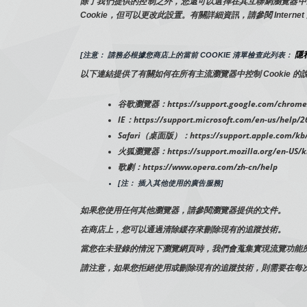
除了我們提供的控制之外，您還可以選擇在其互聯網瀏覽器中啟用或
Cookie，但可以更改此設置。有關詳細資訊，請參閱 Inter
隱私
[注意： 請務必根據您商店上的當前 COOKIE 清單檢查此列表： 
以下連結提供了有關如何在所有主流瀏覽器中控制 Cookie 的
谷歌瀏覽器：https://support.google.com/chrome/
IE：https://support.microsoft.com/en-us/help/2
Safari（桌面版）：https://support.apple.com/kb/
火狐瀏覽器：https://support.mozilla.org/en-US/kb/
歌劇：https://www.opera.com/zh-cn/help
[注： 插入其他使用的廣告服務]
如果您使用任何其他瀏覽器，請參閱瀏覽器提供的文件。
在商店上，您可以通過清除緩存來刪除現有的追蹤技術。
當您在未登錄的情況下瀏覽網頁時，我們會蒐集實現流覽功能所需
請注意，如果您拒絕使用或刪除現有的追蹤技術，則需要在每