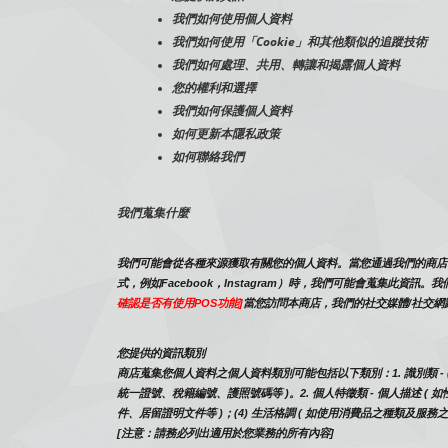
我們如何使用個人資料
我們如何使用「Cookie」和其他類似的追蹤技術
我們如何處理、共用、轉讓和揭露個人資料
您的權利和選擇
我們如何保護個人資料
如何更新本隱私政策
如何聯絡我們
我們蒐集什麼
我們可能會從各種來源獲取有關您的個人資料。當您通過我們的商店、
式，例如Facebook，Instagram）時，我們可能會蒐集
確認是否有使用POS功能]
當您訪問本商店，我們的社交媒體/社交網
您提供的資訊類別
商店蒐集您個人資料之個人資料類別可能包括以下類別：1. 識別類 - (1
統一證號、稅籍編號、護照號碼等 )。2. 個人特徵類 - 個人描述 ( 如
件、居留證明文件等 )；(4) 生活格調 ( 如使用消費品之種類及服務
[注意：請務必列出適用於您業務的所有內容]