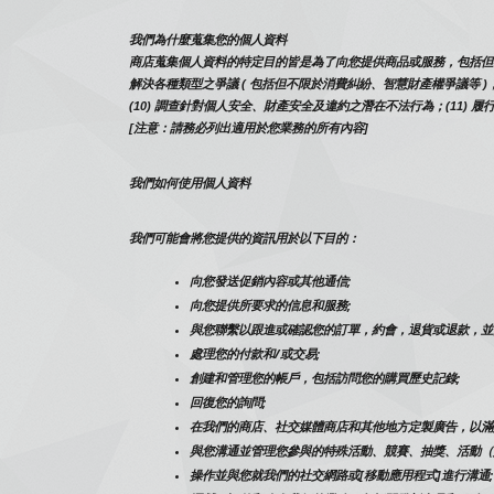
我們為什麼蒐集您的個人資料
商店蒐集個人資料的特定目的皆是為了向您提供商品或服務，包括但不限於提
解決各種類型之爭議 ( 包括但不限於消費糾紛、智慧財產權爭議等 )；
(10) 調查針對個人安全、財產安全及違約之潛在不法行為；(11) 履
[注意：請務必列出適用於您業務的所有內容]
我們如何使用個人資料
我們可能會將您提供的資訊用於以下目的：
向您發送促銷內容或其他通信;
向您提供所要求的信息和服務;
與您聯繫以跟進或確認您的訂單，約會，退貨或退款，並
處理您的付款和/或交易;
創建和管理您的帳戶，包括訪問您的購買歷史記錄;
回復您的詢問;
在我們的商店、社交媒體商店和其他地方定製廣告，以滿
與您溝通並管理您參與的特殊活動、競賽、抽獎、活動（
操作並與您就我們的社交網路或[移動應用程式]進行溝通;