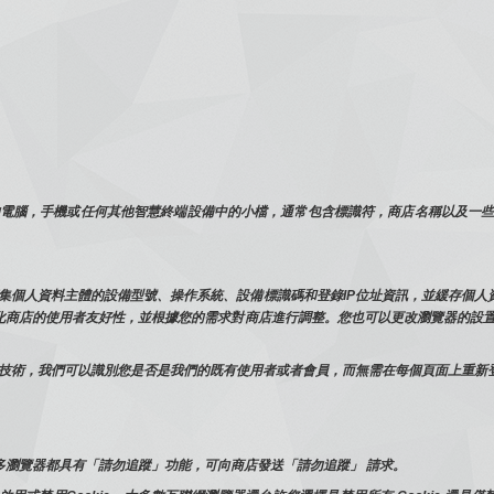
您的電腦，手機或任何其他智慧終端設備中的小檔，通常包含標識符，商店名稱以及一些數
術蒐集個人資料主體的設備型號、操作系統、設備標識碼和登錄IP位址資訊，並緩存個
優化商店的使用者友好性，並根據您的需求對商店進行調整。您也可以更改瀏覽器的設置
其他類似技術，我們可以識別您是否是我們的既有使用者或者會員，而無需在每個頁面上重
多瀏覽器都具有「請勿追蹤」功能，可向商店發送「請勿追蹤」 請求。