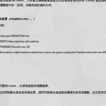
禁用Cookie。大多數互聯網瀏覽器還允許您選擇是禁用所有 Cookie 還是僅禁用
net 瀏覽器中的「説明」功能表或設備的文件。
政策（shopline.com）。
]
說明：
answer/95647?hl=en
60971/description-of-cookies
PH5042?locale=en_US
cookies-information-websites-store-on-your-computer?redirectlocale=en-US
的Cookie，以便為您提供相關服務。
次訪問時親自更改使用者設置，我們可能無法為您提供優質的使用者體驗，並且某些