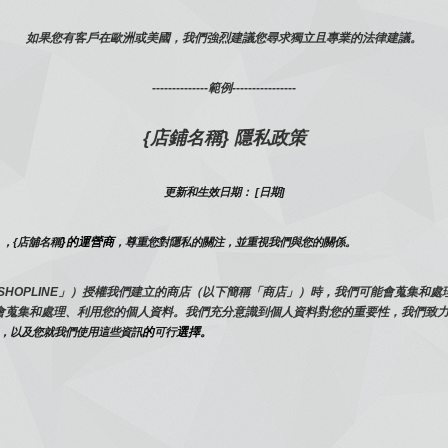
如果您有客戶在歐洲或美國，我們強烈建議您尋求獨立且專業的法律建議。
--------------範例----------------
{店鋪名稱} 隱私政策
更新和生效日期： [日期]
}的運營商
），{店舖名稱
，尊重您對隱私的關注，並重視我們與您的關係。 
下簡稱「SHOPLINE」）授權我們建立的商店（以下簡稱「商店」）時，我們可能會蒐集
會蒐集和處理、利用您的個人資料。我們充分意識到個人資料對您的重要性，我們致
的
選擇。
，以及您就我們使用這些資訊
可行