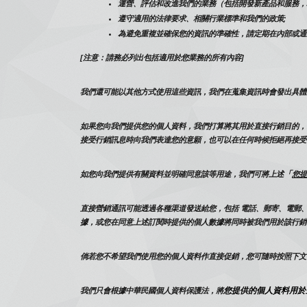
運營、評估和改進我們的業務（包括開發新產品和服務，
遵守適用的法律要求、相關行業標準和我們的政策;
為避免重複並確保您的資訊的準確性，請定期在內部或通
[注意：請務必列出包括適用於您業務的所有內容]
我們還可能以其他方式使用這些資訊，我們在蒐集資訊時會發出具體
如果您向我們提供您的個人資料，我們打算將其用於直接行銷目的，
接受行銷訊息時向我們表達您的意願，也可以在任何時候拒絕再接受
「
如您向我們提供有關資料並明確同意該等用途，我們可將上述
您提
直接營銷通訊可能透過各種渠道發送給您，包括 電話、郵寄、電郵、
據，或您在同意上述訂閱時提供的個人數據將同時被我們用於該行銷
倘若您不希望我們使用您的個人資料作直接促銷，您可隨時按照下文
您提供的個人資料用於
我們只會根據中華民國個人資料保護法，將