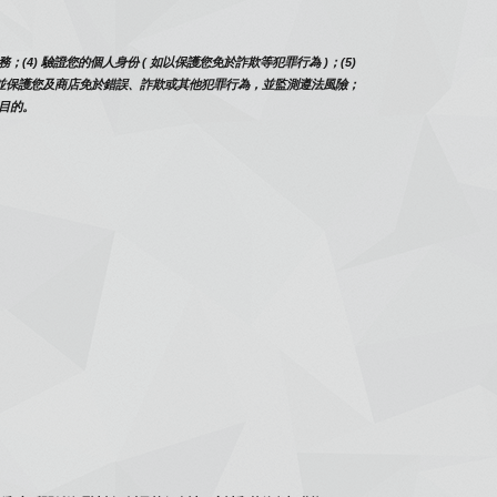
) 驗證您的個人身份 ( 如以保護您免於詐欺等犯罪行為 )；(5) 
) 偵測並保護您及商店免於錯誤、詐欺或其他犯罪行為，並監測遵法風險；
之目的。