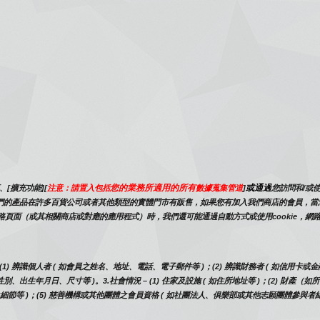
您的業務所適用的所有
或通過
[擴充功能][
注意：請置入包括
數據蒐集管道
]
您訪問和/或
此資訊。我們的產品在許多百貨公司或者其他類型的實體門市有販售，如果您有加入我們商店的會員，
路頁面（或其相關商店或對應的應用程式）時，我們還可能通過自動方式或使用cookie，
) 辨識個人者 ( 如會員之姓名、地址、電話、電子郵件等 )；(2) 辨識財務者 ( 如信用卡或金
性別、出生年月日、尺寸等 )。3.社會情況 – (1) 住家及設施 ( 如住所地址等 )；(2) 財產
之細節等 )；(5) 慈善機構或其他團體之會員資格 ( 如社團法人、俱樂部或其他志願團體參與者紀